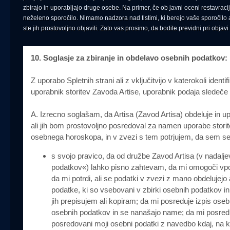
zbirajo in uporabljajo druge osebe. Na primer, če ob javni oceni restavraci
neželeno sporočilo. Nimamo nadzora nad tistimi, ki berejo vaše sporočilo al
ste jih prostovoljno objavili. Zato vas prosimo, da bodite previdni pri objav
10. Soglasje za zbiranje in obdelavo osebnih podatkov:
Z uporabo Spletnih strani ali z vključitvijo v katerokoli identif
uporabnik storitev Zavoda Artise, uporabnik podaja sledeče 
A. Izrecno soglašam, da Artisa (Zavod Artisa) obdeluje in u
ali jih bom prostovoljno posredoval za namen uporabe stori
osebnega horoskopa, in v zvezi s tem potrjujem, da sem s
s svojo pravico, da od družbe Zavod Artisa (v nadalje
podatkov«) lahko pisno zahtevam, da mi omogoči vpo
da mi potrdi, ali se podatki v zvezi z mano obdelujej
podatke, ki so vsebovani v zbirki osebnih podatkov 
jih prepisujem ali kopiram; da mi posreduje izpis oseb
osebnih podatkov in se nanašajo name; da mi posredu
posredovani moji osebni podatki z navedbo kdaj, na 