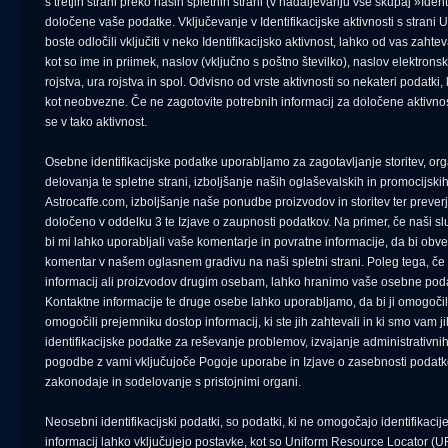
s tretjih strani preko naših spletnih strani (v nadaljevanju vse skupaj »Iden
določene vaše podatke. Vključevanje v Identifikacijske aktivnosti s strani 
boste odločili vključiti v neko Identifikacijsko aktivnost, lahko od vas za
kot so ime in priimek, naslov (vključno s poštno številko), naslov elektronsk
rojstva, ura rojstva in spol. Odvisno od vrste aktivnosti so nekateri podatk
kot neobvezne. Če ne zagotovite potrebnih informacij za določene aktivnos
se v tako aktivnost.
Osebne identifikacijske podatke uporabljamo za zagotavljanje storitev, org
delovanja te spletne strani, izboljšanje naših oglaševalskih in promocijski
Astrocaffe.com, izboljšanje naše ponudbe proizvodov in storitev ter preverjan
določeno v oddelku 3 te Izjave o zaupnosti podatkov. Na primer, če naši sl
bi mi lahko uporabljali vaše komentarje in povratne informacije, da bi obvest
komentar v našem oglasnem gradivu na naši spletni strani. Poleg tega, če 
informacij ali proizvodov drugim osebam, lahko hranimo vaše osebne poda
Kontaktne informacije te druge osebe lahko uporabljamo, da bi ji omogoči
omogočili prejemniku dostop informacij, ki ste jih zahtevali in ki smo vam 
identifikacijske podatke za reševanje problemov, izvajanje administrativni
pogodbe z vami vključujoče Pogoje uporabe in Izjave o zasebnosti podatko
zakonodaje in sodelovanje s pristojnimi organi.
Neosebni identifikacijski podatki, so podatki, ki ne omogočajo identifik
informacij lahko vključujejo postavke, kot so Uniform Resource Locator (URL)