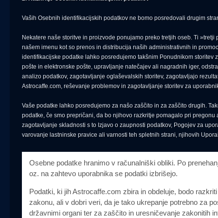
Vaših Osebnih identifikacijskih podatkov ne bomo posredovali drugim stra
Nekatere naše storitve in proizvode ponujamo preko tretjih oseb. Ti »tretji 
našem imenu kot so prenos in distribucija naših administrativnih in promoc
identifikacijske podatke lahko posredujemo takšnim Ponudnikom storitev za
pošte in elektronske pošte, upravljanje natečajev ali nagradnih iger, ods
analizo podatkov, zagotavljanje oglaševalskih storitev, zagotavljajo rezulta
Astrocaffe.com, reševanje problemov in zagotavljanje storitev za uporabni
Vaše podatke lahko posredujemo za našo zaščito in za zaščito drugih. Tak
podatke, če smo prepričani, da bo njihovo razkritje pomagalo pri pregonu 
zagotavljanje skladnosti s to Izjavo o zaupnosti podatkov, Pogojev za upor
varovanje lastninske pravice ali varnosti teh spletnih strani, njihovih Upor
Osebne podatke hranimo v računalniški obliki. Po prenehan
oz. na zahtevo uporabnika se podatki izbrišejo.
Podatki, ki jih Astrocaffe.com zbira in obdeluje, bodo razkrit
zakonu, ali v dobri veri, da je tako ukrepanje potrebno za po
državnimi organi ter za zaščito in uresničevanje zakonitih i