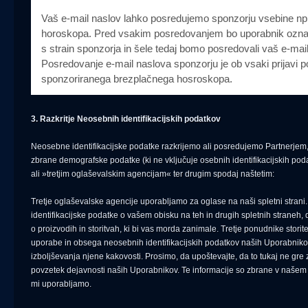
Vaš e-mail naslov lahko posredujemo sponzorju vsebine n
horoskopa. Pred vsakim posredovanjem bo uporabnik označil
s strain sponzorja in šele tedaj bomo posredovali vaš e-ma
Posredovanje e-mail naslova sponzorju je ob vsaki prijavi 
sponzoriranega brezplačnega hosroskopa.
3. Razkritje Neosebnih identifikacijskih podatkov
Neosebne identifikacijske podatke razkrijemo ali posredujemo Partnerje
zbrane demografske podatke (ki ne vključuje osebnih identifikacijskih po
ali »tretjim oglaševalskim agencijam« ter drugim spodaj naštetim:
Tretje oglaševalske agencije uporabljamo za oglase na naši spletni stran
identifikacijske podatke o vašem obisku na teh in drugih spletnih straneh
o proizvodih in storitvah, ki bi vas morda zanimale. Tretje ponudnike storit
uporabe in obsega neosebnih identifikacijskih podatkov naših Uporabniko
izboljševanja njene kakovosti. Prosimo, da upoštevajte, da to tukaj ne gre
povzetek dejavnosti naših Uporabnikov. Te informacije so zbrane v našem 
mi uporabljamo.