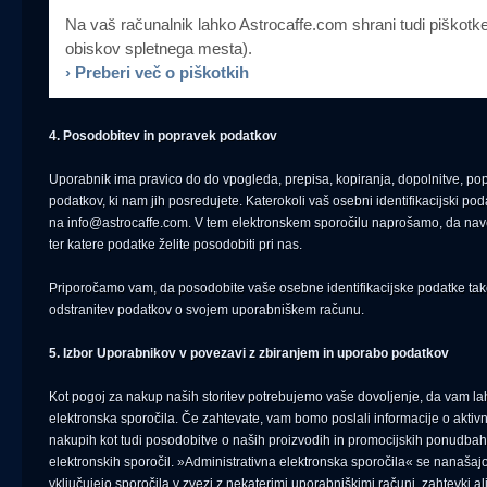
Na vaš računalnik lahko Astrocaffe.com shrani tudi piškotk
obiskov spletnega mesta).
› Preberi več o piškotkih
4. Posodobitev in popravek podatkov
Uporabnik ima pravico do do vpogleda, prepisa, kopiranja, dopolnitve, popra
podatkov, ki nam jih posredujete. Katerokoli vaš osebni identifikacijski p
na info@astrocaffe.com. V tem elektronskem sporočilu naprošamo, da naved
ter katere podatke želite posodobiti pri nas.
Priporočamo vam, da posodobite vaše osebne identifikacijske podatke takoj
odstranitev podatkov o svojem uporabniškem računu.
5. Izbor Uporabnikov v povezavi z zbiranjem in uporabo podatkov
Kot pogoj za nakup naših storitev potrebujemo vaše dovoljenje, da vam la
elektronska sporočila. Če zahtevate, vam bomo poslali informacije o akti
nakupih kot tudi posodobitve o naših proizvodih in promocijskih ponudbah.
elektronskih sporočil. »Administrativna elektronska sporočila« se nanašajo
vključujejo sporočila v zvezi z nekaterimi uporabniškimi računi, zahtevki al