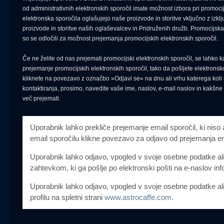
od administrativnih elektronskih sporočil imate možnost izbora pri promoci
elektronska sporočila oglašujejo naše proizvode in storitve vključno z izkl
proizvode in storitve naših oglaševalcev in Pridruženih družb. Promocijsk
so se odločili za možnost prejemanja promocijskih elektronskih sporočil.
Če ne želite od nas prejemati promocijski elektronskih sporočil, se lahko ka
prejemanje promocijskih elektronskih sporočil, tako da pošljete elektrons
kliknete na povezavo z označbo »Odjavi se« na dnu ali vrhu katerega koli
kontaktiranja, prosimo, navedite vaše ime, naslov, e-mail naslov in kakšne 
več prejemati.
Uporabnik lahko prekliče prejemanje email sporočil, ki niso 
email sporočilu klikne povezavo za odjavo od prejemanja em
Uporabnik lahko odjavo, vpogled v svoje osebne podatke ali
zahtevkom, ki ga pošlje po elektronski pošti na e-naslov i
Uporabnik lahko odjavo, vpogled v svoje osebne podatke ali
profilu na spletni strani
www.astrocaffe.com
.