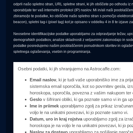
odprli našo spletno stran, URL spletne strani, ki jih obiščete po odhodu iz n
uporabljate ter vaš internetni protokol (IP) naslov. Mi in/ali naši pooblašč
zbiramo/jo te podatke, ko obiščete našo spletno stran s pomočjo elektronsk
beacon), spletni tag-i (pixel tag) kot je opisano v oddelku 4 in 8 te izjave 
Neosebne identifikacijske podatke uporabljamo za odpravljanje težav, uprav
demografskih podatkov, analize skladnosti z veljavnimi zakonodajo in sodel
podatke posredujemo našim pooblaščenim ponudnikom storitev in oglaševa
spletnega oglaševanja, vsebin in programiranja.
Osebni podatki, ki jih shranjujemo na Astrocaffe.com:
Email naslov
, ki je tudi vaše uporabniško ime za pr
sistemska email sporočila, kot so povrnitev gesla, 
horoskopa, sporočila, povezna z vašim nakupom ter 
Geslo
v šifrirani obliki, ki ga poznate samo vi in ga up
Ime in priimek
uporabljamo zgolj za prikaz izračuna
voljo le na unikatni povezavi, ki jo poznate samo vi.
Datum, uro in kraj rojstva
uporabljamo zgolj za izra
horoskopa je na voljo le na unikatni povezavi, ki jo p
Naslov za dostavo
uporabljamo za pošiljanje naročen