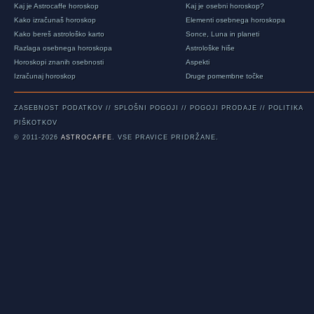
Kaj je Astrocaffe horoskop
Kaj je osebni horoskop?
Kako izračunaš horoskop
Elementi osebnega horoskopa
Kako bereš astrološko karto
Sonce, Luna in planeti
Razlaga osebnega horoskopa
Astrološke hiše
Horoskopi znanih osebnosti
Aspekti
Izračunaj horoskop
Druge pomembne točke
ZASEBNOST PODATKOV
//
SPLOŠNI POGOJI
//
POGOJI PRODAJE
//
POLITIKA
PIŠKOTKOV
© 2011-2026
ASTROCAFFE
. VSE PRAVICE PRIDRŽANE.