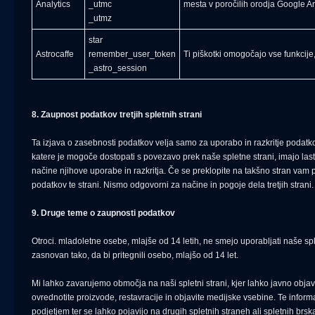
Analytics
_utmc
mesta v poročilih orodja Google An
_utmz
star
Astrocaffe
remember_user_token
Ti piškotki omogočajo vse funkcije
_astro_session
8. Zaupnost podatkov tretjih spletnih strani
Ta izjava o zasebnosti podatkov velja samo za uporabo in razkritje podatkov
katere je mogoče dostopati s povezavo prek naše spletne strani, imajo last
načine njihove uporabe in razkritja. Če se preklopite na takšno stran vam 
podatkov te strani. Nismo odgovorni za načine in pogoje dela tretjih strani.
9. Druge teme o zaupnosti podatkov
Otroci. mladoletne osebe, mlajše od 14 letih, ne smejo uporabljati naše spletn
zasnovan tako, da bi pritegnili osebo, mlajšo od 14 let.
Mi lahko zavarujemo območja na naši spletni strani, kjer lahko javno objavi
ovrednotite proizvode, restavracije in objavite medijske vsebine. Te infor
podjetjem ter se lahko pojavijo na drugih spletnih straneh ali spletnih brska