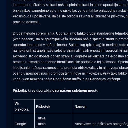
le uporabo piškotkov s strani naših spletnih strani in se ne uporablja za u
brskalnikov samodejno sprejme piškotke, vendar lahko prilagodite nastavit
Prosimo, da upoštevajte, da če ste odločili zavrniti ali zbrisati te piškotke,
pravilno delovali.
Druge metode spremljanja. Uporabljamo lahko druge standardne tehnologije
(web beacon), da bi spremljali vašo uporabo naših spletnih strani in prom
uporabo teh metod v našem imenu. Spletni tag (pixel tag) in merilne kode
na nekaterih straneh naše spletne strani ali naših e-poštnih sporočil, ki n
aktivnosti. Ko dostopate do teh strani ali odprete ali kliknete na e-poštno s
beacon) ustvarijo neosebne identifikacijske podatke o tej aktivnosti. Splet
izboljšanje našega razumevanja prometa obiskovalcev in njihovega obnašanj
oceno uspešnosti naših promocij ter njihove učinkovitosti. Prav tako lahko 
kode (web beacon) naših Pridruženih družb in/ali Partnerjev v trženju.
Piškotki, ki se uporabljajo na našem spletnem mestu
Vir
Piškotek
Namen
piškotka
_utma
Google
_utmb
Nastavitve teh piškotkov omogočaj