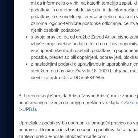
mi da informacijo o virih, na katerih temeljijo zapisi, 
podatkov, in o metodi obdelave; da mi da informacije
podatkov, ki se obdelujejo ter vsa potrebna pojasnila 
oziroma logično-tehnične postopke odločanja, če izva
njenih osebnih podatkov;
s svojo pravico, da od družbe Zavod Artisa pisno zahte
izbriše moje osebne podatke ter da o njihovi dopolnitvi
vse uporabnike mojih osebnih podatkov in pogodbene 
podatke, preden so bili dopolnjeni, popravljeni, blokirani
z naslednjimi podatki o upravljavcu in uporabniku nje
sedežem na naslovu: Zvezda 18, 1000 Ljubljana, mat
identifikacijska št. za DDV:65842855.
B. Izrecno soglašam, da Artisa (Zavod Artisa) moje zbran
neposrednega trženja do mojega preklica v skladu z
Zakono
1-UPB1)
.
Upravljalec podatkov bo uporabniku omogočil pravico do vpo
popravka, blokiranja in izbrisa osebnih podatkov, ki se nan
zahtevo preko e-pošte info@astrocaffe.com.