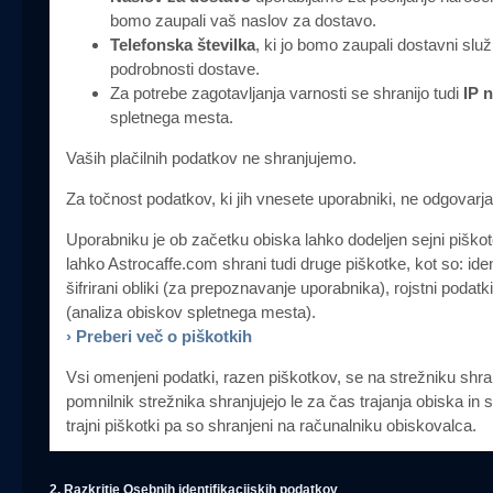
bomo zaupali vaš naslov za dostavo.
Telefonska številka
, ki jo bomo zaupali dostavni služ
podrobnosti dostave.
Za potrebe zagotavljanja varnosti se shranijo tudi
IP 
spletnega mesta.
Vaših plačilnih podatkov ne shranjujemo.
Za točnost podatkov, ki jih vnesete uporabniki, ne odgovarj
Uporabniku je ob začetku obiska lahko dodeljen sejni piškote
lahko Astrocaffe.com shrani tudi druge piškotke, kot so: iden
šifrirani obliki (za prepoznavanje uporabnika), rojstni podat
(analiza obiskov spletnega mesta).
› Preberi več o piškotkih
Vsi omenjeni podatki, razen piškotkov, se na strežniku shranj
pomnilnik strežnika shranjujejo le za čas trajanja obiska in 
trajni piškotki pa so shranjeni na računalniku obiskovalca.
2. Razkritje Osebnih identifikacijskih podatkov