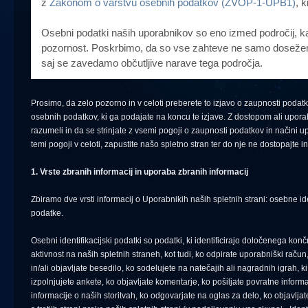
z
Zakonom o varstvu osebnih podatkov (ZVOP-1-UPB1)
, 
Osebni podatki naših uporabnikov so eno izmed področij, 
pozornost. Poskrbimo, da so vse zahteve ne samo dosežene
saj se zavedamo občutljive narave tega področja.
Prosimo, da zelo pozorno in v celoti preberete to izjavo o zaupnosti poda
osebnih podatkov, ki ga podajate na koncu te izjave. Z dostopom ali uporabo
razumeli in da se strinjate z vsemi pogoji o zaupnosti podatkov in načini up
temi pogoji v celoti, zapustite našo spletno stran ter do nje ne dostopajte in
1. Vrste zbranih informacij in uporaba zbranih informacij
Zbiramo dve vrsti informacij o Uporabnikih naših spletnih strani: osebne id
podatke.
Osebni identifikacijski podatki so podatki, ki identificirajo določenega ko
aktivnost na naših spletnih straneh, kot tudi, ko odpirate uporabniški raču
in/ali objavljate besedilo, ko sodelujete na natečajih ali nagradnih igrah, ki
izpolnjujete ankete, ko objavljate komentarje, ko pošiljate povratne inform
informacije o naših storitvah, ko odgovarjate na oglas za delo, ko objavl