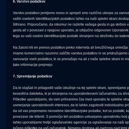
6. Varstvo podatkov
Varstvo podatkov jemljemo resno in sprejeli smo različne ukrepe za varova
vaših osebnih identifikacijskih podatkov lahko na naši spletni strani dost
šifrirano. Priporočamo, da nikomur ne razkrite vašega gesla in ga skrbno va
gesla ali v povezavi z njegovo uporabo, je izključno odgovoren Uporabnik
tega so vaši osebni identifikacijski podatki shranjeni na strežniku do ka
Na žalost niti en prenos podatkov preko interneta ali brezžičnega omrežja
imamo komercialno razumno zaščito varstva podatkov in se pridružujemo 
varovanje vseh podatkov, ki se prenašajo na ali z naše spletne strani in ni
take informacije prejmejo.
7. Spremljanje podatkov
Da bi olajšali in prilagodili vaše izkušnje na tej spletni strani, spremljam
besedilna datoteka, ki je shranjena na uporabnikovem računalniku za shr
Piškotke uporabljamo, da vam prihranimo čas med uporabo te spletne stran
usmerjanje uporabnikovih interesov, da bi lahko zagotoviti individualno p
da od vas prejemamo neosebne identifikacijske podatke, kot so podatki, kate
povezave ste kliknili. S pomočjo teh podatkov ustvarjamo uporabniku bolj 
lahko uporabljamo tretje oglaševalske agencije za oglaševanje na naši splet
ločeno piškotke na vaš računalnik. Nimamo dostopa ali nadzora nad temi pi