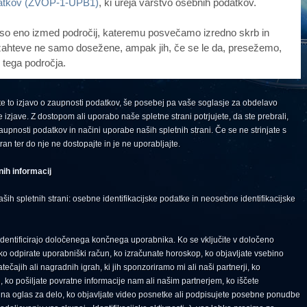
datkov (ZVOP-1-UPB1)
, ki ureja varstvo osebnih podatkov.
 so eno izmed področij, kateremu posvečamo izredno skrb in
zahteve ne samo dosežene, ampak jih, če se le da, presežemo,
 tega področja.
te to izjavo o zaupnosti podatkov, še posebej pa vaše soglasje za obdelavo
izjave. Z dostopom ali uporabo naše spletne strani potrjujete, da ste prebrali,
zaupnosti podatkov in načini uporabe naših spletnih strani. Če se ne strinjate s
tran ter do nje ne dostopajte in je ne uporabljajte.
nih informacij
ših spletnih strani: osebne identifikacijske podatke in neosebne identifikacijske
i identificirajo določenega končnega uporabnika. Ko se vključite v določeno
, ko odpirate uporabniški račun, ko izračunate horoskop, ko objavljate vsebino
atečajih ali nagradnih igrah, ki jih sponzoriramo mi ali naši partnerji, ko
, ko pošiljate povratne informacije nam ali našim partnerjem, ko iščete
e na oglas za delo, ko objavljate video posnetke ali podpisujete posebne ponudbe