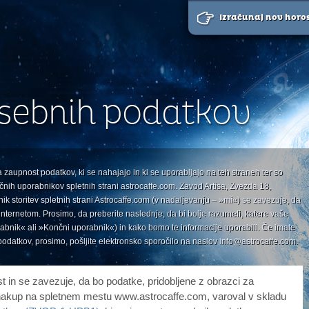
Izračunaj nov horo
osebnih podatkov
zaupnost podatkov, ki se nahajajo in ki se uporabljajo na teh straneh ter so
nih uporabnikov spletnih strani astrocaffe.com. Zavod Artisa, Zvezda 18,
nik storitev spletnih strani Astrocaffe.com (v nadaljevanju – »mi«) se zavezuje, da
 internetom. Prosimo, da preberite naslednje, da bi bolje razumeli, katere vaše
abnik« ali »Končni uporabnik«) in kako bomo te informacije uporabili. Če imate
podatkov, prosimo, pošljite elektronsko sporočilo na naslov info@astrocaffe.com.
 in se zavezuje, da bo podatke, pridobljene z obrazci za
n nakup na spletnem mestu www.astrocaffe.com, varoval v skladu