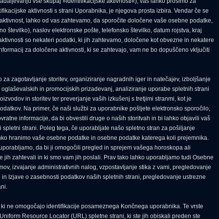
v nadaljevanju vse skupaj »Identifikacijske aktivnosti«), vas lahko prosimo za
ikacijske aktivnosti s strani Uporabnika, je njegova prosta izbira. Vendar če se
jsko aktivnost, lahko od vas zahtevamo, da sporočite določene vaše osebne podatke,
no številko), naslov elektronske pošte, telefonsko številko, datum rojstva, kraj
e aktivnosti so nekateri podatki, ki jih zahtevamo, določene kot obvezne in nekatere
formacij za določene aktivnosti, ki se zahtevajo, vam ne bo dopuščeno vključiti
za zagotavljanje storitev, organiziranje nagradnih iger in natečajev, izboljšanje
h oglaševalskih in promocijskih prizadevanj, analiziranje uporabe spletnih strani
vodov in storitev ter preverjanje vaših izkušenj s tretjimi stranmi, kot je
odatkov. Na primer, če naši službi za uporabnike pošljete elektronsko sporočilo,
ratne informacije, da bi obvestili druge o naših storitvah in bi lahko objavili vaš
letni strani. Poleg tega, če uporabljate našo spletno stran za pošiljanje
ahko hranimo vaše osebne podatke in osebne podatke katerega koli prejemnika.
uporabljamo, da bi ji omogočili pregled in sprejem vašega horoskopa ali
e jih zahtevali in ki smo vam jih poslali. Prav tako lahko uporabljamo tudi Osebne
mov, izvajanje administrativnih nalog, vzpostavljanje stika z vami, pregledovanje
n Izjave o zasebnosti podatkov naših spletnih strani, pregledovanje ustrezne
ni.
ki, ki ne omogočajo identifikacije posameznega Končnega uporabnika. Te vrste
 Uniform Resource Locator (URL) spletne strani, ki ste jih obiskali preden ste