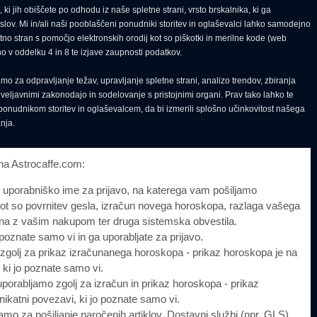
 ki jih obiščete po odhodu iz naše spletne strani, vrsto brskalnika, ki ga
naslov. Mi in/ali naši pooblaščeni ponudniki storitev in oglaševalci lahko samodejno
tno stran s pomočjo elektronskih orodij kot so piškotki in merilne kode (web
ano v oddelku 4 in 8 te izjave zaupnosti podatkov.
o za odpravljanje težav, upravljanje spletne strani, analizo trendov, zbiranja
veljavnimi zakonodajo in sodelovanje s pristojnimi organi. Prav tako lahko te
udnikom storitev in oglaševalcem, da bi izmerili splošno učinkovitost našega
nja.
o na Astrocaffe.com:
aše uporabniško ime za prijavo, na katerega vam pošiljamo
kot so povrnitev gesla, izračun novega horoskopa, razlaga vašega
na z vašim nakupom ter druga sistemska obvestila.
ga poznate samo vi in ga uporabljate za prijavo.
zgolj za prikaz izračunanega horoskopa - prikaz horoskopa je na
, ki jo poznate samo vi.
porabljamo zgolj za izračun in prikaz horoskopa - prikaz
nikatni povezavi, ki jo poznate samo vi.
amo za pošiljanje naročenih artiklov. Dostavni službi (npr. GLS)