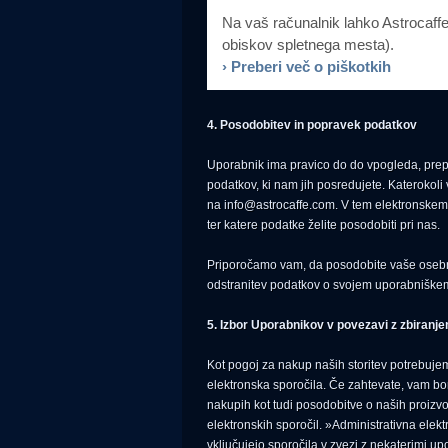
Na vaš računalnik lahko Astrocaffe
obiskov spletnega mesta).
› Preberi več o piškotkih
4. Posodobitev in popravek podatkov
Uporabnik ima pravico do do vpogleda, prepisa
podatkov, ki nam jih posredujete. Katerokoli
na info@astrocaffe.com. V tem elektronskem 
ter katere podatke želite posodobiti pri nas.
Priporočamo vam, da posodobite vaše osebne 
odstranitev podatkov o svojem uporabniške
5. Izbor Uporabnikov v povezavi z zbiranj
Kot pogoj za nakup naših storitev potrebuje
elektronska sporočila. Če zahtevate, vam bo
nakupih kot tudi posodobitve o naših proizvo
elektronskih sporočil. »Administrativna elek
vključujejo sporočila v zvezi z nekaterimi up