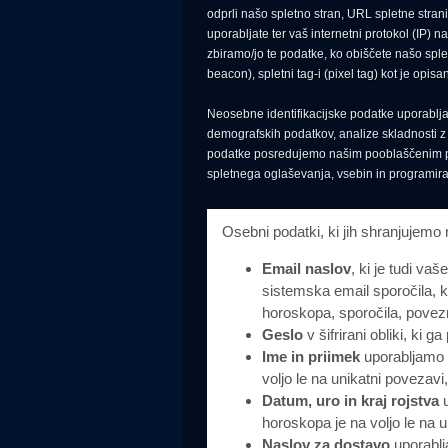
odprli našo spletno stran, URL spletne strani,
uporabljate ter vaš internetni protokol (IP) 
zbiramo/jo te podatke, ko obiščete našo sple
beacon), spletni tag-i (pixel tag) kot je opis
Neosebne identifikacijske podatke uporabljam
demografskih podatkov, analize skladnosti z 
podatke posredujemo našim pooblaščenim pon
spletnega oglaševanja, vsebin in programira
Osebni podatki, ki jih shranjujem
Email naslov
, ki je tudi v
sistemska email sporočila, 
horoskopa, sporočila, povez
Geslo
v šifrirani obliki, ki 
Ime in priimek
uporabljamo 
voljo le na unikatni povezavi
Datum, uro in kraj rojstva
u
horoskopa je na voljo le na u
Naslov za dostavo
uporablj