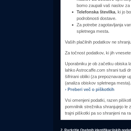
bomo zaupali vaš naslov za
Telefonska številka
, ki jo 
podrobnosti dostave.
Za potrebe zagotavljanja var
spletnega mesta.
Vaših plačilnih podatkov ne shranj
Za točnost podatkov, ki jih vneset
Uporabniku je ob začetku obiska lah
lahko Astrocaffe.com shrani tudi dr
šifrirani obliki (za prepoznavanje 
(analiza obiskov spletnega mesta
› Preberi več o piškotkih
Vsi omenjeni podatki, razen piškotk
pomnilnik strežnika shranjujejo le z
trajni piškotki pa so shranjeni na 
2. Razkritje Osebnih identifikacijskih poda