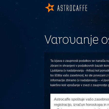
Varovanje 
Ta izjava o zaupnosti podatkov se nanaša na 
zbrani in shranjeni v podatkovnih bazah konč
Ljubljana (v nadaljevanju - Artisa) kot ponud
bo ščitila vašo zasebnost, ko ste povezani z
informacije zbiramo (v nadaljevanju – »Upor
kakršno koli vprašanje v zvezi z zaupnostjo 
Astrocaffe spoštuje vašo zasebnost
registracijo, izračun horoskopa i