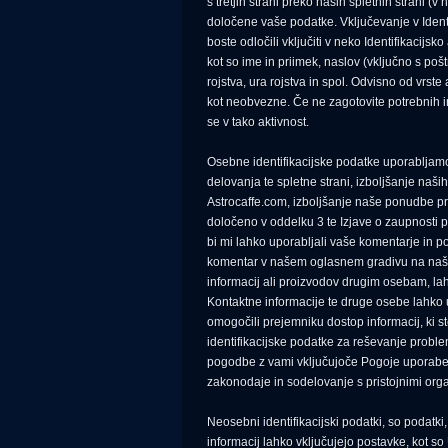
s tretjih strani preko naših spletnih strani (
določene vaše podatke. Vključevanje v Identif
boste odločili vključiti v neko Identifikaci
kot so ime in priimek, naslov (vključno s pošt
rojstva, ura rojstva in spol. Odvisno od vrst
kot neobvezne. Če ne zagotovite potrebnih in
se v tako aktivnost.
Osebne identifikacijske podatke uporabljamo 
delovanja te spletne strani, izboljšanje naši
Astrocaffe.com, izboljšanje naše ponudbe proiz
določeno v oddelku 3 te Izjave o zaupnosti p
bi mi lahko uporabljali vaše komentarje in pov
komentar v našem oglasnem gradivu na naši sp
informacij ali proizvodov drugim osebam, l
Kontaktne informacije te druge osebe lahko 
omogočili prejemniku dostop informacij, ki st
identifikacijske podatke za reševanje proble
pogodbe z vami vključujoče Pogoje uporabe i
zakonodaje in sodelovanje s pristojnimi orga
Neosebni identifikacijski podatki, so podat
informacij lahko vključujejo postavke, kot so