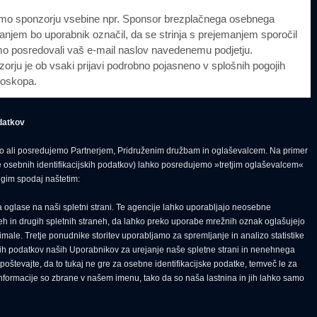
emo sponzorju vsebine npr. Sponsor brezplačnega osebnega
jem bo uporabnik označil, da se strinja s prejemanjem sporočil
omo posredovali vaš e-mail naslov navedenemu podjetju.
rju je ob vsaki prijavi podrobno pojasneno v splošnih pogojih
roskopa.
odatkov
mo ali posredujemo Partnerjem, Pridruženim družbam in oglaševalcem. Na primer
 osebnih identifikacijskih podatkov) lahko posredujemo »tretjim oglaševalcem«
ugim spodaj naštetim:
 oglase na naši spletni strani. Te agencije lahko uporabljajo neosebne
teh in drugih spletnih straneh, da lahko preko uporabe mrežnih oznak oglašujejo
nimale. Tretje ponudnike storitev uporabljamo za spremljanje in analizo statistike
kih podatkov naših Uporabnikov za urejanje naše spletne strani in nenehnega
poštevajte, da to tukaj ne gre za osebne identifikacijske podatke, temveč le za
nformacije so zbrane v našem imenu, tako da so naša lastnina in jih lahko samo