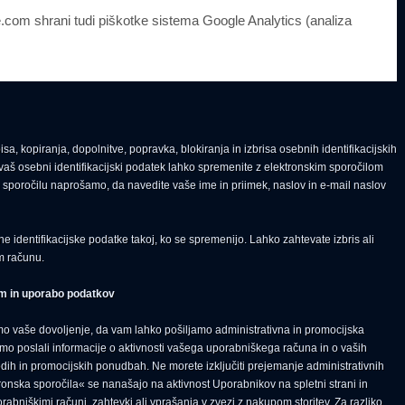
.com shrani tudi piškotke sistema Google Analytics (analiza
, kopiranja, dopolnitve, popravka, blokiranja in izbrisa osebnih identifikacijskih
 vaš osebni identifikacijski podatek lahko spremenite z elektronskim sporočilom
sporočilu naprošamo, da navedite vaše ime in priimek, naslov in e-mail naslov
identifikacijske podatke takoj, ko se spremenijo. Lahko zahtevate izbris ali
m računu.
em in uporabo podatkov
mo vaše dovoljenje, da vam lahko pošiljamo administrativna in promocijska
mo poslali informacije o aktivnosti vašega uporabniškega računa in o vaših
dih in promocijskih ponudbah. Ne morete izključiti prejemanje administrativnih
tronska sporočila« se nanašajo na aktivnost Uporabnikov na spletni strani in
orabniškimi računi, zahtevki ali vprašanja v zvezi z nakupom storitev. Za razliko