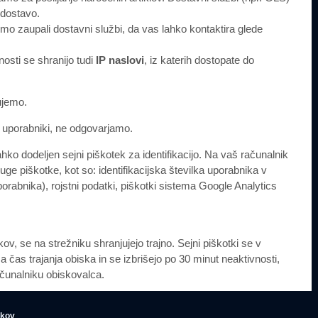
 dostavo.
bomo zaupali dostavni službi, da vas lahko kontaktira glede
nosti se shranijo tudi
IP naslovi
, iz katerih dostopate do
ujemo.
e uporabniki, ne odgovarjamo.
ko dodeljen sejni piškotek za identifikacijo. Na vaš računalnik
uge piškotke, kot so: identifikacijska številka uporabnika v
uporabnika), rojstni podatki, piškotki sistema Google Analytics
).
ov, se na strežniku shranjujejo trajno. Sejni piškotki se v
a čas trajanja obiska in se izbrišejo po 30 minut neaktivnosti,
računalniku obiskovalca.
tkov