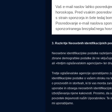
Vaš e-mail naslov lahko posreduj
horoskopa. Pred vsakim posredovan
s strain sponzorja in šele tedaj b
Posredovanje e-mail naslova sponzo
sponzoriranega brezplačnega hos
3. Razkritje Neosebnih identifikacijskih p
Neosebne identifikacijske podatke razkrije
zbrane demografske podatke (ki ne vključuje
ali »tretjim oglaševalskim agencijam« ter dr
Tretje oglaševalske agencije uporabljamo za
identifikacijske podatke o vašem obisku na 
o proizvodih in storitvah, ki bi vas morda za
uporabe in obsega neosebnih identifikacijs
izboljševanja njene kakovosti. Prosimo, da u
povzetek dejavnosti naših Uporabnikov. Te i
mi uporabljamo.