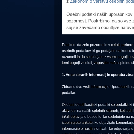
z
Zakonom o varstvu osebnih po
Osebni podatki naših uporabnikov
pozornost. Poskrbimo, da so vse 
saj se zavedamo občutljive narave
Prosimo, da zelo pozorno in v celoti prebere
osebnih podatkov, ki ga podajate na koncu te 
razumeli in da se strinjate z vsemi pogoji o 
temi pogoji v celoti, zapustite našo spletno s
1. Vrste zbranih informacij in uporaba zbra
Zbiramo dve vrsti informacij o Uporabnikih na
podatke.
Osebni identifikacijski podatki so podatki, k
aktivnost na naših spletnih straneh, kot tudi
in/ali objavljate besedilo, ko sodelujete na n
izpolnjujete ankete, ko objavljate komentarje
informacije o naših storitvah, ko odgovarjat