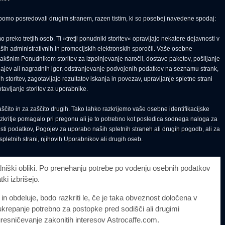
 bomo posredovali drugim stranem, razen tistim, ki so posebej navedene spodaj:
preko tretjih oseb. Ti »tretji ponudniki storitev« opravljajo nekatere dejavnosti v
ših administrativnih in promocijskih elektronskih sporočil. Vaše osebne
akšnim Ponudnikom storitev za izpolnjevanje naročil, dostavo paketov, pošiljanje
ečajev ali nagradnih iger, odstranjevanje podvojenih podatkov na seznamu strank,
 storitev, zagotavljajo rezultatov iskanja in povezav, upravljanje spletne strani
avljanje storitev za uporabnike.
ito in za zaščito drugih. Tako lahko razkrijemo vaše osebne identifikacijske
azkritje pomagalo pri pregonu ali je to potrebno kot posledica sodnega naloga za
osti podatkov, Pogojev za uporabo naših spletnih straneh ali drugih pogodb, ali za
 spletnih strani, njihovih Uporabnikov ali drugih oseb.
iški obliki. Po prenehanju potrebe po vodenju osebnih podatkov
ki izbrišejo.
 in obdeluje, bodo razkriti le, če je taka obveznost določena v
o ukrepanje potrebno za postopke pred sodišči ali drugimi
 uresničevanje zakonitih interesov Astrocaffe.com.