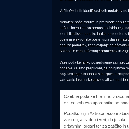
Vaših Osebnih identifikacijskih podatkov ne
Nekatere naše storitve in proizvode ponujamo 
našem imenu kot so prenos in distribucija na
identifikacijske podatke lahko posredujemo t
pošte in elektronske pošte, upravljanje nat
analizo podatkov, zagotavljanje oglaševalskih
Astrocaffe.com, reševanje problemov in zagot
Vaše podatke lahko posredujemo za našo zašč
podatke, če smo prepričani, da bo njihovo r
zagotavljanje skladnosti s to Izjavo o zaupn
varovanje lastninske pravice ali varnosti teh
Osebne podatke hranimo v računaln
oz. na zahtevo uporabnika se podat
Podatki, ki jih Astrocaffe.com zbira
zakonu, ali v dobri veri, da je tak
državnimi organi ter za zaščito in