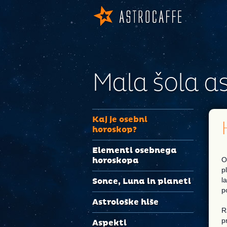
Mala šola as
Kaj je osebni
horoskop?
Elementi osebnega
O
horoskopa
p
l
Sonce, Luna in planeti
p
Astrološke hiše
R
p
Aspekti