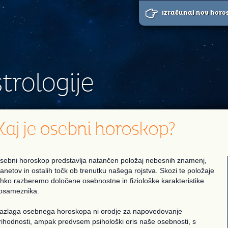
Izračunaj nov horo
trologije
Kaj je osebni horoskop?
sebni horoskop predstavlja natančen položaj nebesnih znamenj,
lanetov in ostalih točk ob trenutku našega rojstva. Skozi te položaje
ahko razberemo določene osebnostne in fiziološke karakteristike
osameznika.
azlaga osebnega horoskopa ni orodje za napovedovanje
rihodnosti, ampak predvsem psihološki oris naše osebnosti, s