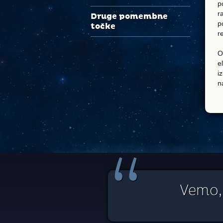
p
r
Druge pomembne
p
točke
r
O
e
i
n
“
Vemo, 