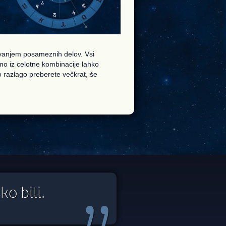
evanjem posameznih delov. Vsi
o iz celotne kombinacije lahko
o razlago preberete večkrat, še
o bili.