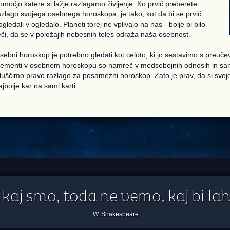
omočjo katere si lažje razlagamo življenje. Ko prvič preberete
azlago svojega osebnega horoskopa, je tako, kot da bi se prvič
ogledali v ogledalo. Planeti torej ne vplivajo na nas - bolje bi bilo
eči, da se v položajih nebesnih teles odraža naša osebnost.
sebni horoskop je potrebno gledati kot celoto, ki jo sestavimo s preuč
lementi v osebnem horoskopu so namreč v medsebojnih odnosih in sam
zluščimo pravo razlago za posamezni horoskop. Zato je prav, da si svoj
ajbolje kar na sami karti.
kaj smo, toda ne vemo, kaj bi lahk
W. Shakespeare